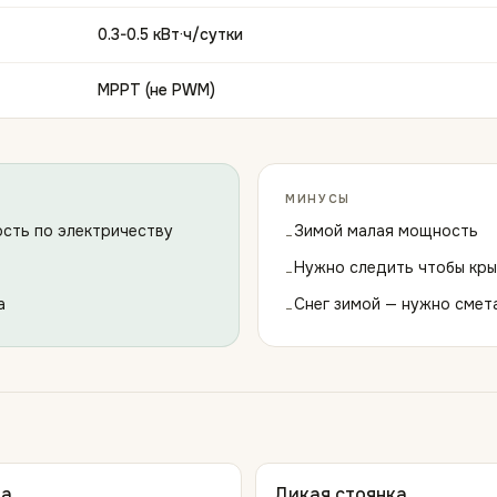
0.3-0.5 кВт·ч/сутки
MPPT (не PWM)
МИНУСЫ
сть по электричеству
Зимой малая мощность
−
Нужно следить чтобы кры
−
а
Снег зимой — нужно смет
−
ма
Дикая стоянка