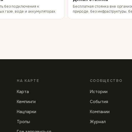
ть без подключения к
Бесплатная стоянка вне организ
ых газе, воде и аккумуляторах.
природе, без инфраструктуры, б
НА КАРТЕ
СООБЩЕСТВО
Карта
Истории
Кемпинги
События
Нацпарки
Компании
Тропы
Журнал
Где заправиться