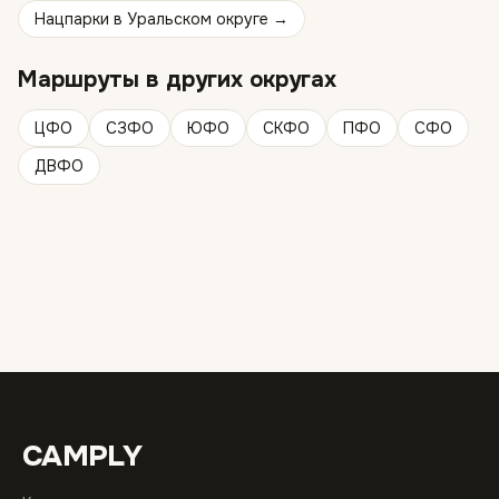
Нацпарки
в
Уральском округе
→
Маршруты
в других округах
ЦФО
СЗФО
ЮФО
СКФО
ПФО
СФО
ДВФО
CAMPLY