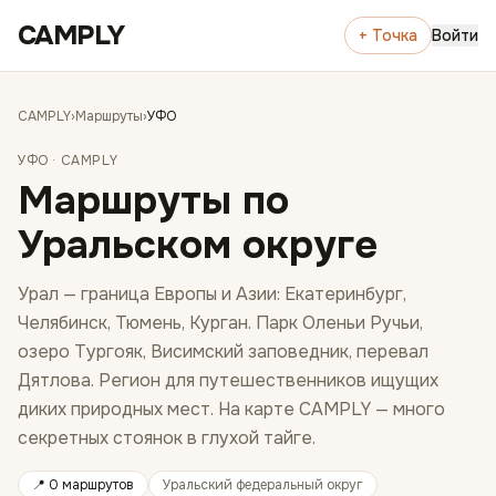
Перейти к содержимому
CAMPLY
+ Точка
Войти
CAMPLY
›
Маршруты
›
УФО
УФО
· CAMPLY
Маршруты по
Уральском округе
Урал — граница Европы и Азии: Екатеринбург,
Челябинск, Тюмень, Курган. Парк Оленьи Ручьи,
озеро Тургояк, Висимский заповедник, перевал
Дятлова. Регион для путешественников ищущих
диких природных мест. На карте CAMPLY — много
секретных стоянок в глухой тайге.
📍
0 маршрутов
Уральский федеральный округ