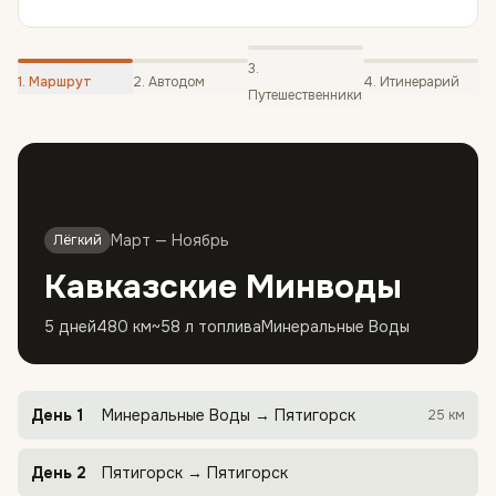
3
.
1
.
Маршрут
2
.
Автодом
4
.
Итинерарий
Путешественники
Март — Ноябрь
Лёгкий
Кавказские Минводы
5 дней
480
км
~
58
л топлива
Минеральные Воды
День
1
Минеральные Воды
→
Пятигорск
25
км
День
2
Пятигорск
→
Пятигорск