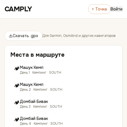
Перейти к содержимому
CAMPLY
+ Точка
Войти
Скачать .gpx
Для Garmin, OsmAnd и других навигаторов
Места в маршруте
Машук Кемп
🏕️
День
1
·
Кемпинг
· SOUTH
Машук Кемп
🏕️
День
2
·
Кемпинг
· SOUTH
Домбай Бивак
🏕️
День
3
·
Кемпинг
· SOUTH
Домбай Бивак
🏕️
День
4
·
Кемпинг
· SOUTH