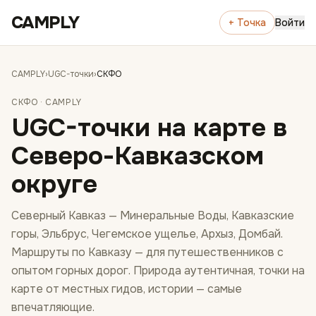
Перейти к содержимому
CAMPLY
+ Точка
Войти
CAMPLY
›
UGC-точки
›
СКФО
СКФО
· CAMPLY
UGC-точки на карте в
Северо-Кавказском
округе
Северный Кавказ — Минеральные Воды, Кавказские
горы, Эльбрус, Чегемское ущелье, Архыз, Домбай.
Маршруты по Кавказу — для путешественников с
опытом горных дорог. Природа аутентичная, точки на
карте от местных гидов, истории — самые
впечатляющие.