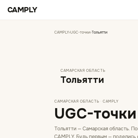
Перейти к содержимому
CAMPLY
CAMPLY
›
UGC-точки
›
Тольятти
САМАРСКАЯ ОБЛАСТЬ
Тольятти
САМАРСКАЯ ОБЛАСТЬ
· CAMPLY
UGC-точки 
Тольятти — Самарская область. По
CAMPLY. Будь первым — поделись 