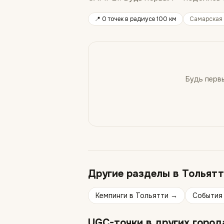
📍
0 точек
в радиусе 100 км
Самарская 
Будь перв
Другие разделы в
Тольятт
Кемпинги
в
Тольятти
→
События
UGC-точки
в других город