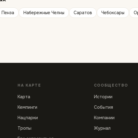
Пенза
Набережные Челны
Саратов
Чебоксары
О
НА КАРТЕ
СООБЩЕСТВО
Карта
Истории
Кемпинги
События
Нацпарки
Компании
Тропы
Журнал