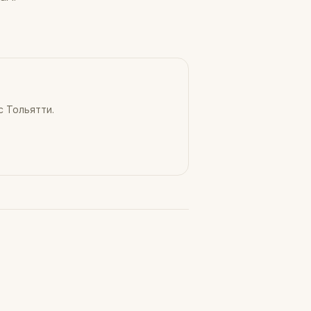
 с
Тольятти
.