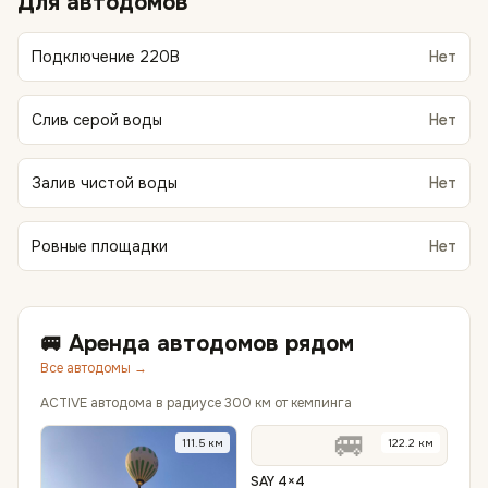
Для автодомов
Подключение 220В
Нет
Слив серой воды
Нет
Залив чистой воды
Нет
Ровные площадки
Нет
🚐 Аренда автодомов рядом
Все автодомы →
ACTIVE автодома в радиусе 300 км от кемпинга
🚐
111.5
км
122.2
км
SAY 4×4