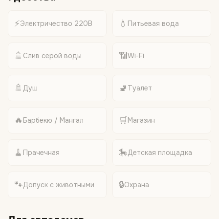
⚡
💧
Электричество 220В
Питьевая вода
🚿
📶
Слив серой воды
Wi-Fi
🚿
🚽
Душ
Туалет
🔥
🛒
Барбекю / Мангал
Магазин
🧹
🎠
Прачечная
Детская площадка
🐾
🔒
Допуск с животными
Охрана