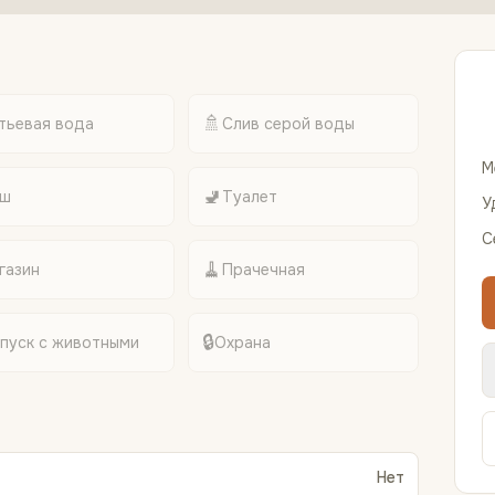
🚿
тьевая вода
Слив серой воды
М
🚽
ш
Туалет
У
С
🧹
газин
Прачечная
🔒
пуск с животными
Охрана
Нет