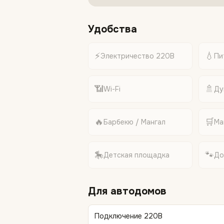
Удобства
⚡
💧
Электричество 220В
Пи
📶
🚿
Wi-Fi
Ду
🔥
🛒
Барбекю / Мангал
Ма
🎠
🐾
Детская площадка
До
Для автодомов
Подключение 220В