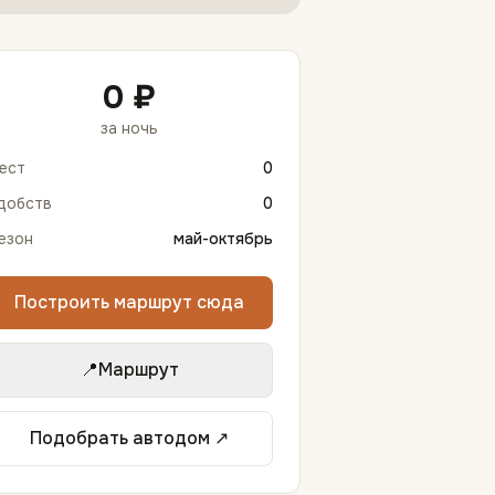
0 ₽
за ночь
ест
0
добств
0
езон
май-октябрь
Построить маршрут сюда
📍
Маршрут
Подобрать автодом ↗