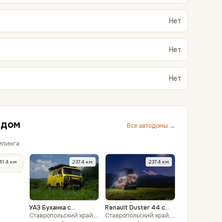
Нет
Нет
Нет
ядом
Все автодомы →
мпинга
41.4
км
237.4
км
237.4
км
УАЗ Буханка с
Renault Duster 44 с
палаткой на крыше —
Ставропольский край,
палаткой на крыше —
Ставропольский край,