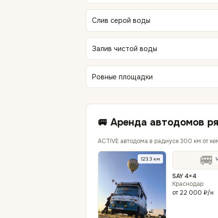
Слив серой воды
Залив чистой воды
Ровные площадки
🚐 Аренда автодомов р
ACTIVE автодома в радиусе 300 км от ке
🚐
123.3
км
1
SAY 4×4
Краснодар
от
22 000 ₽
/н