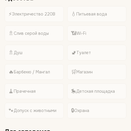
⚡
💧
Электричество 220В
Питьевая вода
🚿
📶
Слив серой воды
Wi-Fi
🚿
🚽
Душ
Туалет
🔥
🛒
Барбекю / Мангал
Магазин
🧹
🎠
Прачечная
Детская площадка
🐾
🔒
Допуск с животными
Охрана