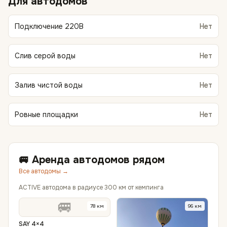
Для автодомов
Подключение 220В
Нет
Слив серой воды
Нет
Залив чистой воды
Нет
Ровные площадки
Нет
🚐 Аренда автодомов рядом
Все автодомы →
ACTIVE автодома в радиусе 300 км от кемпинга
🚐
78
км
96
км
SAY 4×4