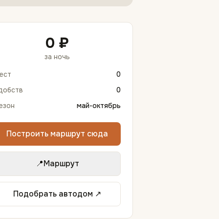
0 ₽
за ночь
ест
0
добств
0
езон
май-октябрь
Построить маршрут сюда
📍
Маршрут
Подобрать автодом ↗