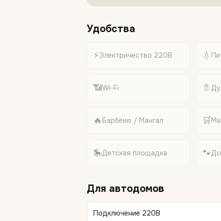
Удобства
⚡
💧
Электричество 220В
Пи
📶
🚿
Wi-Fi
Ду
🔥
🛒
Барбекю / Мангал
Ма
🎠
🐾
Детская площадка
До
Для автодомов
Подключение 220В