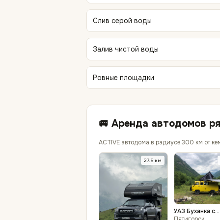
Слив серой воды
Залив чистой воды
Ровные площадки
🚐 Аренда автодомов р
ACTIVE автодома в радиусе 300 км от ке
27.5
км
УАЗ Буханка с
палаткой на кр
Пятигорск