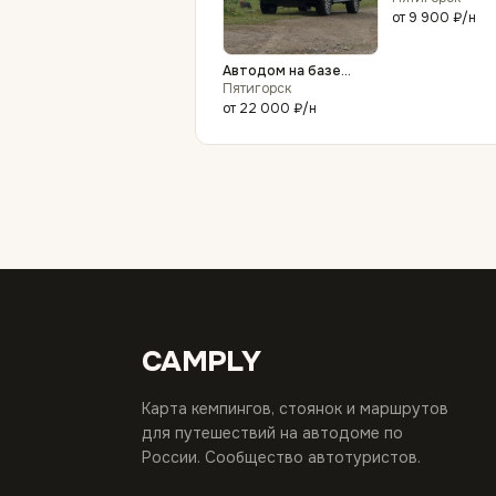
аренда
от
9 900 ₽
/н
Автодом на базе
пикапа Foton Tunland
Пятигорск
G7
от
22 000 ₽
/н
CAMPLY
Карта кемпингов, стоянок и маршрутов
для путешествий на автодоме по
России. Сообщество автотуристов.