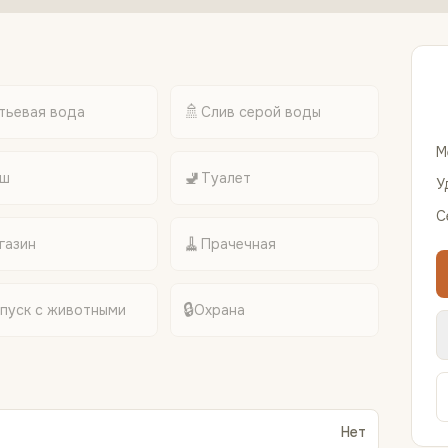
🚿
тьевая вода
Слив серой воды
М
🚽
ш
Туалет
У
С
🧹
газин
Прачечная
🔒
пуск с животными
Охрана
Нет