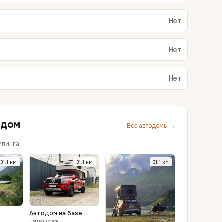
Нет
Нет
Нет
ядом
Все автодомы →
мпинга
31.1
км
31.1
км
31.1
км
Автодом на базе
ыше -
пикапа King Kong Poer
пятигорск