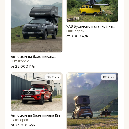
УАЗ Буханка с палаткой на
крыше - аренда
Пятигорск
от
9 900 ₽
/н
Автодом на базе пикапа
Foton Tunland G7
Пятигорск
от
22 000 ₽
/н
162.2
км
162.2
км
Автодом на базе пикапа King
Kong Poer
пятигорск
от
24 000 ₽
/н