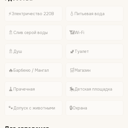
⚡
💧
Электричество 220В
Питьевая вода
🚿
📶
Слив серой воды
Wi-Fi
🚿
🚽
Душ
Туалет
🔥
🛒
Барбекю / Мангал
Магазин
🧹
🎠
Прачечная
Детская площадка
🐾
🔒
Допуск с животными
Охрана