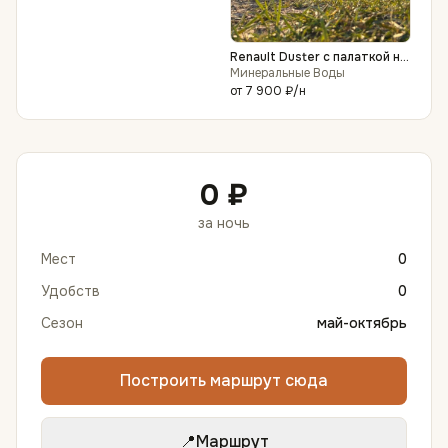
Renault Duster с палаткой на
крыше
Минеральные Воды
от
7 900 ₽
/н
0 ₽
за ночь
Мест
0
Удобств
0
Сезон
май-октябрь
Построить маршрут сюда
📍
Маршрут