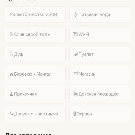
⚡
💧
Электричество 220В
Питьевая вода
🚿
📶
Слив серой воды
Wi-Fi
🚿
🚽
Душ
Туалет
🔥
🛒
Барбекю / Мангал
Магазин
🧹
🎠
Прачечная
Детская площадка
🐾
🔒
Допуск с животными
Охрана