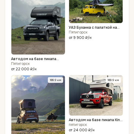
УАЗ Буханка с палаткой на
крыше - аренда
Пятигорск
от
9 900 ₽
/н
Автодом на базе пикапа
Foton Tunland G7
Пятигорск
от
22 000 ₽
/н
189.9
км
189.9
км
Автодом на базе пикапа King
Kong Poer
пятигорск
от
24 000 ₽
/н