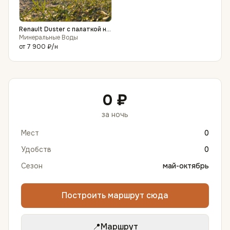
Renault Duster с палаткой на
крыше
Минеральные Воды
от
7 900 ₽
/н
0 ₽
за ночь
Мест
0
Удобств
0
Сезон
май-октябрь
Построить маршрут сюда
📍
Маршрут