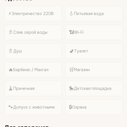
⚡
💧
Электричество 220В
Питьевая вода
🚿
📶
Слив серой воды
Wi-Fi
🚿
🚽
Душ
Туалет
🔥
🛒
Барбекю / Мангал
Магазин
🧹
🎠
Прачечная
Детская площадка
🐾
🔒
Допуск с животными
Охрана