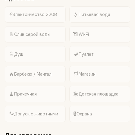
⚡
💧
Электричество 220В
Питьевая вода
🚿
📶
Слив серой воды
Wi-Fi
🚿
🚽
Душ
Туалет
🔥
🛒
Барбекю / Мангал
Магазин
🧹
🎠
Прачечная
Детская площадка
🐾
🔒
Допуск с животными
Охрана