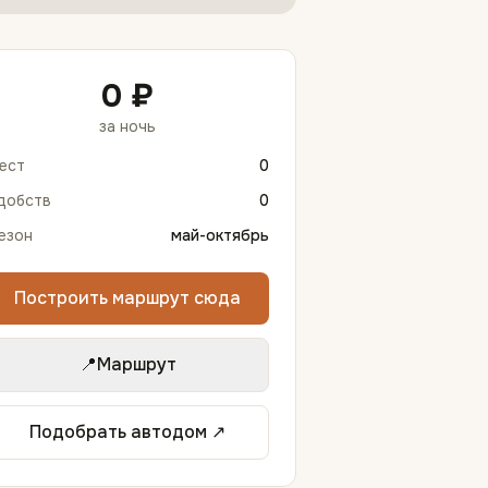
0 ₽
за ночь
ест
0
добств
0
езон
май-октябрь
Построить маршрут сюда
📍
Маршрут
Подобрать автодом ↗