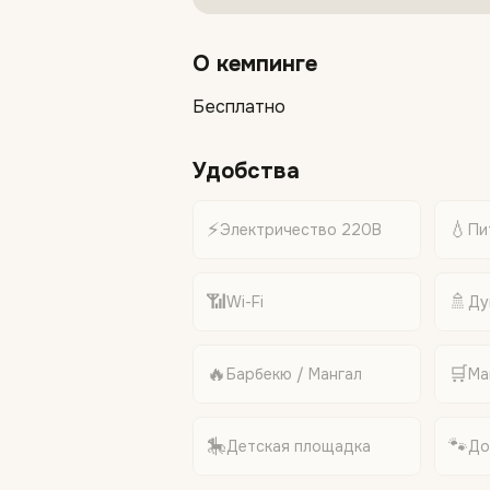
О кемпинге
Бесплатно
Удобства
⚡
💧
Электричество 220В
Пи
📶
🚿
Wi-Fi
Ду
🔥
🛒
Барбекю / Мангал
Ма
🎠
🐾
Детская площадка
До