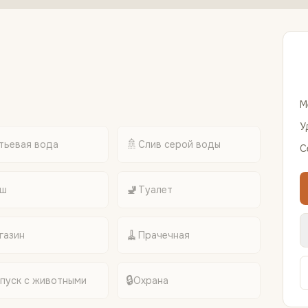
М
У
🚿
тьевая вода
Слив серой воды
С
🚽
ш
Туалет
🧹
газин
Прачечная
🔒
пуск с животными
Охрана