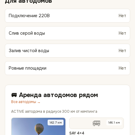
Для автодомов
Подключение 220В
Нет
Слив серой воды
Нет
Залив чистой воды
Нет
Ровные площадки
Нет
🚐 Аренда автодомов рядом
Все автодомы →
ACTIVE автодома в радиусе 300 км от кемпинга
🚐
142.7
км
146.1
км
SAY 4×4