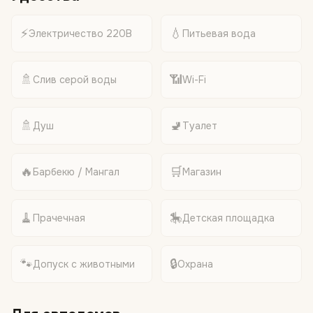
⚡
💧
Электричество 220В
Питьевая вода
🚿
📶
Слив серой воды
Wi-Fi
🚿
🚽
Душ
Туалет
🔥
🛒
Барбекю / Мангал
Магазин
🧹
🎠
Прачечная
Детская площадка
🐾
🔒
Допуск с животными
Охрана