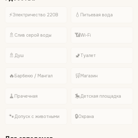
⚡
💧
Электричество 220В
Питьевая вода
🚿
📶
Слив серой воды
Wi-Fi
🚿
🚽
Душ
Туалет
🔥
🛒
Барбекю / Мангал
Магазин
🧹
🎠
Прачечная
Детская площадка
🐾
🔒
Допуск с животными
Охрана