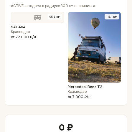
ACTIVE автодома в радиусе 300 км от кемпинга
🚐
95.5
км
113.1
км
SAY 4×4
Краснодар
от
22 000 ₽
/н
Mercedes-Benz T2
Краснодар
от
7 000 ₽
/н
0 ₽