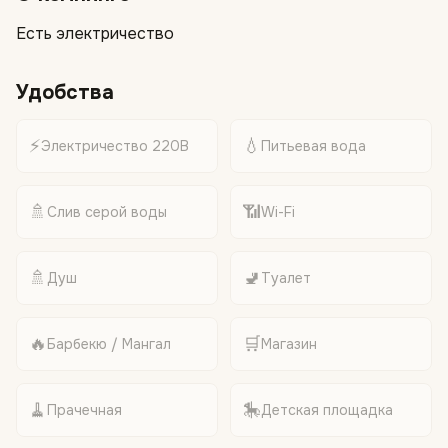
Есть электричество
Удобства
⚡
💧
Электричество 220В
Питьевая вода
🚿
📶
Слив серой воды
Wi-Fi
🚿
🚽
Душ
Туалет
🔥
🛒
Барбекю / Мангал
Магазин
🧹
🎠
Прачечная
Детская площадка