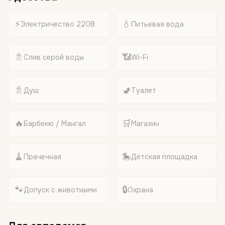
⚡
💧
Электричество 220В
Питьевая вода
🚿
📶
Слив серой воды
Wi-Fi
🚿
🚽
Душ
Туалет
🔥
🛒
Барбекю / Мангал
Магазин
🧹
🎠
Прачечная
Детская площадка
🐾
🔒
Допуск с животными
Охрана