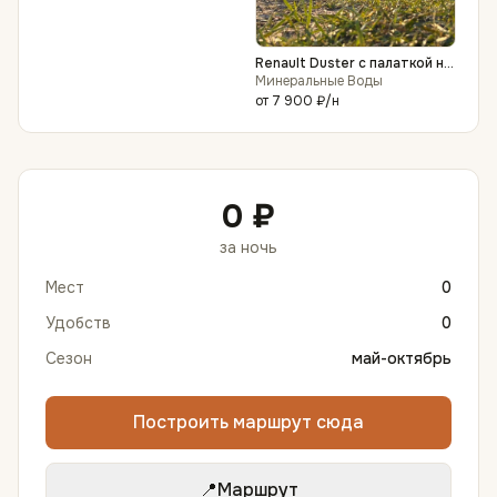
Renault Duster с палаткой на
крыше
Минеральные Воды
от
7 900 ₽
/н
0 ₽
за ночь
Мест
0
Удобств
0
Сезон
май-октябрь
Построить маршрут сюда
📍
Маршрут