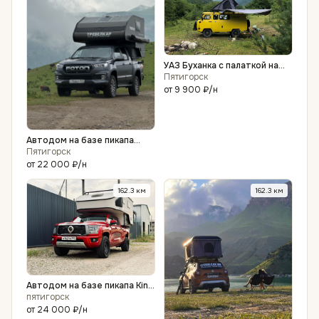
УАЗ Буханка с палаткой на
крыше - аренда
Пятигорск
от
9 900 ₽
/н
Автодом на базе пикапа
Foton Tunland G7
Пятигорск
от
22 000 ₽
/н
162.3
км
162.3
км
Автодом на базе пикапа King
Kong Poer
пятигорск
от
24 000 ₽
/н