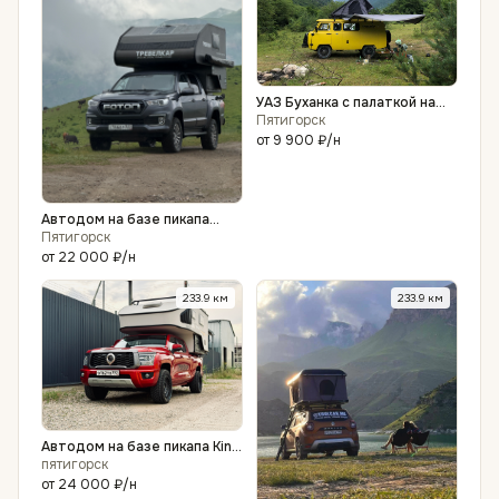
УАЗ Буханка с палаткой на
крыше - аренда
Пятигорск
от
9 900 ₽
/н
Автодом на базе пикапа
Foton Tunland G7
Пятигорск
от
22 000 ₽
/н
233.9
км
233.9
км
Автодом на базе пикапа King
Kong Poer
пятигорск
от
24 000 ₽
/н