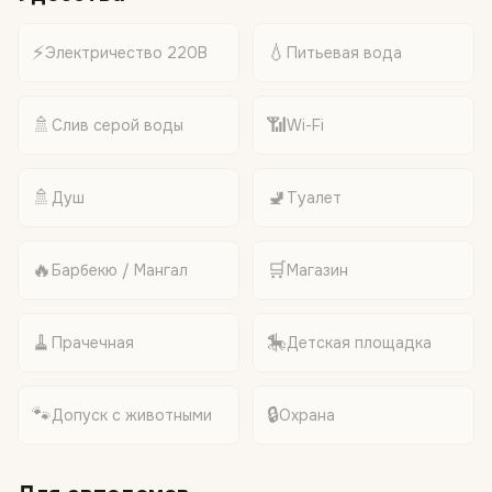
⚡
💧
Электричество 220В
Питьевая вода
🚿
📶
Слив серой воды
Wi-Fi
🚿
🚽
Душ
Туалет
🔥
🛒
Барбекю / Мангал
Магазин
🧹
🎠
Прачечная
Детская площадка
🐾
🔒
Допуск с животными
Охрана