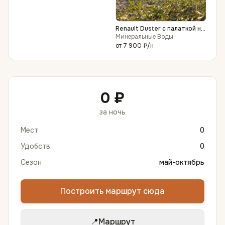
Renault Duster с палаткой на
крыше
Минеральные Воды
от
7 900 ₽
/н
0 ₽
за ночь
Мест
0
Удобств
0
Сезон
май-октябрь
Построить маршрут сюда
📍
Маршрут