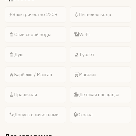
⚡
💧
Электричество 220В
Питьевая вода
🚿
📶
Слив серой воды
Wi-Fi
🚿
🚽
Душ
Туалет
🔥
🛒
Барбекю / Мангал
Магазин
🧹
🎠
Прачечная
Детская площадка
🐾
🔒
Допуск с животными
Охрана