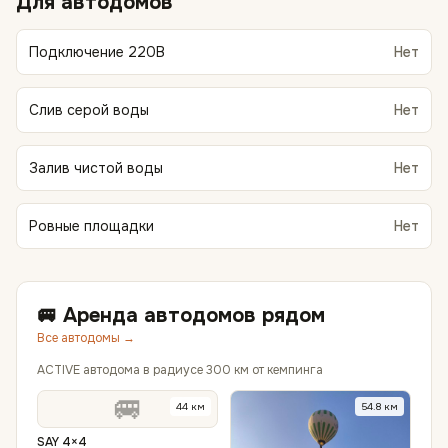
Для автодомов
Подключение 220В
Нет
Слив серой воды
Нет
Залив чистой воды
Нет
Ровные площадки
Нет
🚐 Аренда автодомов рядом
Все автодомы →
ACTIVE автодома в радиусе 300 км от кемпинга
🚐
44
км
54.8
км
SAY 4×4