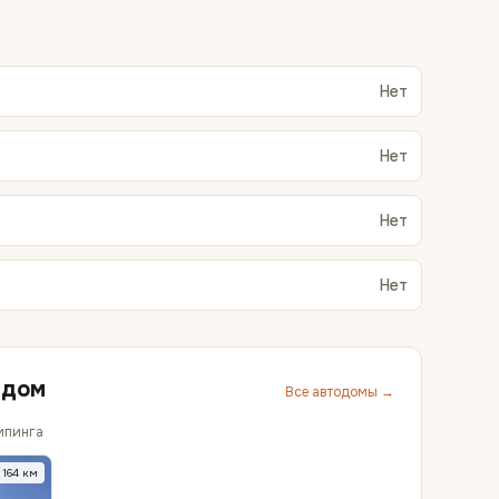
Нет
Нет
Нет
Нет
ядом
Все автодомы →
мпинга
164
км