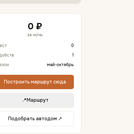
0 ₽
за ночь
ест
0
добств
1
езон
май-октябрь
Построить маршрут сюда
📍
Маршрут
Подобрать автодом ↗