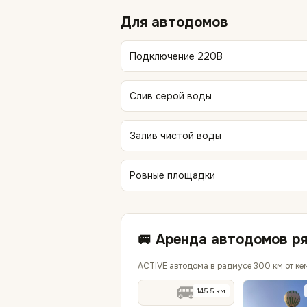
Для автодомов
Подключение 220В
Слив серой воды
Залив чистой воды
Ровные площадки
🚐 Аренда автодомов р
ACTIVE автодома в радиусе 300 км от ке
🚐
145.5
км