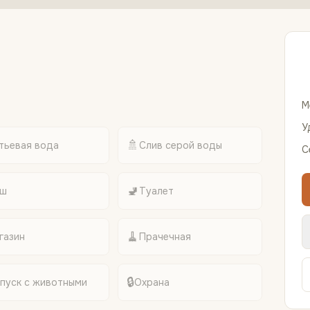
М
У
🚿
тьевая вода
Слив серой воды
С
🚽
ш
Туалет
🧹
газин
Прачечная
🔒
пуск с животными
Охрана