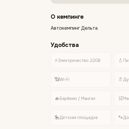
О кемпинге
Автокемпинг Дельта
Удобства
⚡
💧
Электричество 220В
Пи
📶
🚿
Wi-Fi
Ду
🔥
🛒
Барбекю / Мангал
Ма
🎠
🐾
Детская площадка
До