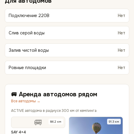
Для автодомов
Подключение 220В
Нет
Слив серой воды
Нет
Залив чистой воды
Нет
Ровные площадки
Нет
🚐 Аренда автодомов рядом
Все автодомы →
ACTIVE автодома в радиусе 300 км от кемпинга
🚐
84.2
км
91.3
км
SAY 4×4