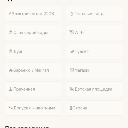
⚡
💧
Электричество 220В
Питьевая вода
🚿
📶
Слив серой воды
Wi-Fi
🚿
🚽
Душ
Туалет
🔥
🛒
Барбекю / Мангал
Магазин
🧹
🎠
Прачечная
Детская площадка
🐾
🔒
Допуск с животными
Охрана