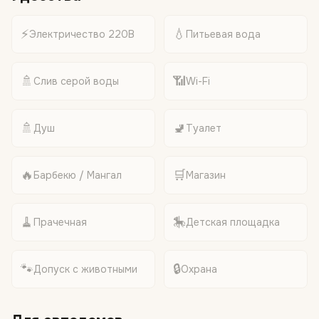
⚡
💧
Электричество 220В
Питьевая вода
🚿
📶
Слив серой воды
Wi-Fi
🚿
🚽
Душ
Туалет
🔥
🛒
Барбекю / Мангал
Магазин
🧹
🎠
Прачечная
Детская площадка
🐾
🔒
Допуск с животными
Охрана