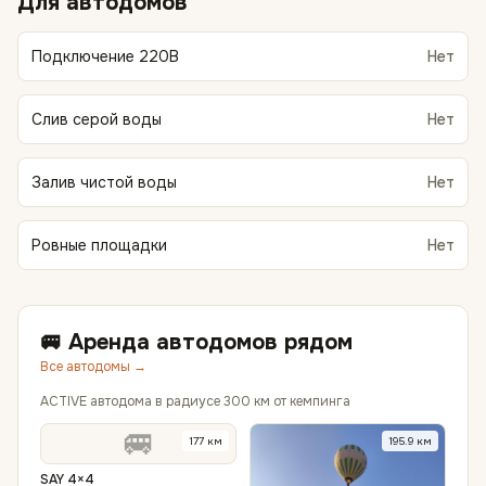
Для автодомов
Подключение 220В
Нет
Слив серой воды
Нет
Залив чистой воды
Нет
Ровные площадки
Нет
🚐 Аренда автодомов рядом
Все автодомы →
ACTIVE автодома в радиусе 300 км от кемпинга
🚐
177
км
195.9
км
SAY 4×4