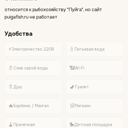
относится к рыбохозяйству "Пуйга", но сайт
puigafish.ru не работает
Удобства
⚡
💧
Электричество 220В
Питьевая вода
🚿
📶
Слив серой воды
Wi-Fi
🚿
🚽
Душ
Туалет
🔥
🛒
Барбекю / Мангал
Магазин
🧹
🎠
Прачечная
Детская площадка