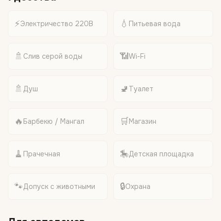
⚡
💧
Электричество 220В
Питьевая вода
🚿
📶
Слив серой воды
Wi-Fi
🚿
🚽
Душ
Туалет
🔥
🛒
Барбекю / Мангал
Магазин
🧹
🎠
Прачечная
Детская площадка
🐾
🔒
Допуск с животными
Охрана