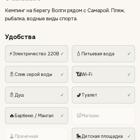
Кемпинг на берегу Волги рядом с Самарой. Пляж,
рыбалка, водные виды спорта.
Удобства
⚡
💧
Электричество 220В
✓
Питьевая вода
✓
🚿
📶
Слив серой воды
✓
Wi-Fi
✓
🚿
🚽
Душ
✓
Туалет
✓
🔥
🛒
Барбекю / Мангал
✓
Магазин
🧹
🎠
Прачечная
Детская площадка
✓