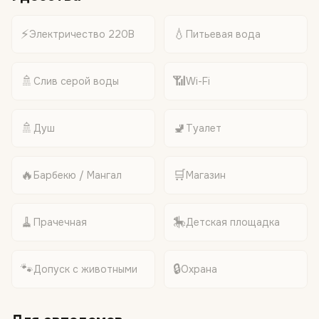
⚡
💧
Электричество 220В
Питьевая вода
🚿
📶
Слив серой воды
Wi-Fi
🚿
🚽
Душ
Туалет
🔥
🛒
Барбекю / Мангал
Магазин
🧹
🎠
Прачечная
Детская площадка
🐾
🔒
Допуск с животными
Охрана