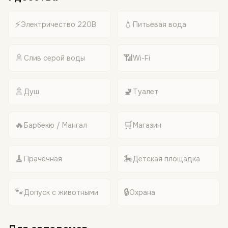
⚡
💧
Электричество 220В
Питьевая вода
🚿
📶
Слив серой воды
Wi-Fi
🚿
🚽
Душ
Туалет
🔥
🛒
Барбекю / Мангал
Магазин
🧹
🎠
Прачечная
Детская площадка
🐾
🔒
Допуск с животными
Охрана