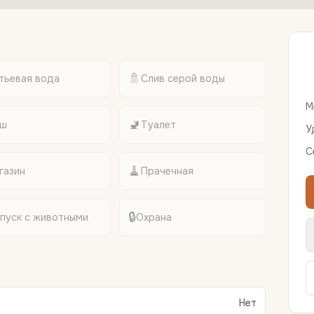
🚿
тьевая вода
Слив серой воды
М
🚽
ш
Туалет
У
С
🧹
газин
Прачечная
🔒
пуск с животными
Охрана
Нет