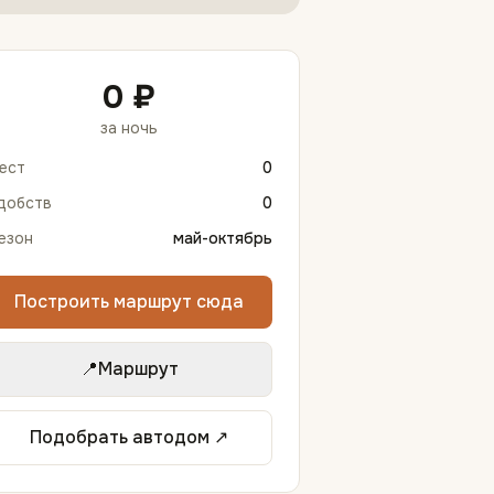
0 ₽
за ночь
ест
0
добств
0
езон
май-октябрь
Построить маршрут сюда
📍
Маршрут
Подобрать автодом ↗