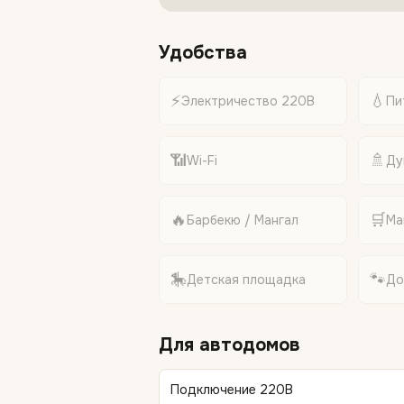
Удобства
⚡
💧
Электричество 220В
Пи
📶
🚿
Wi-Fi
Ду
🔥
🛒
Барбекю / Мангал
Ма
🎠
🐾
Детская площадка
До
Для автодомов
Подключение 220В