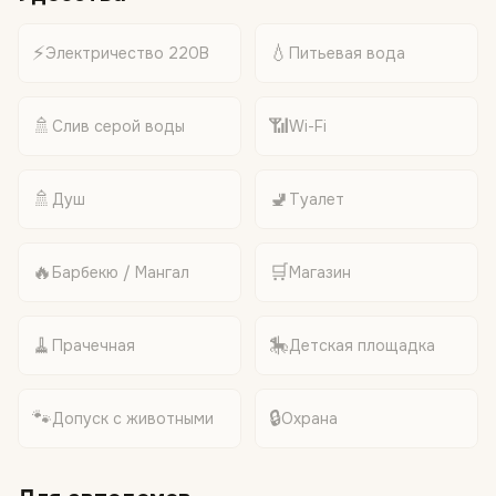
⚡
💧
Электричество 220В
Питьевая вода
🚿
📶
Слив серой воды
Wi-Fi
🚿
🚽
Душ
Туалет
🔥
🛒
Барбекю / Мангал
Магазин
🧹
🎠
Прачечная
Детская площадка
🐾
🔒
Допуск с животными
Охрана