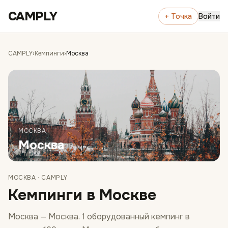
Перейти к содержимому
CAMPLY
+ Точка
Войти
CAMPLY
›
Кемпинги
›
Москва
МОСКВА
Москва
МОСКВА
· CAMPLY
Кемпинги в Москве
Москва — Москва. 1 оборудованный кемпинг в