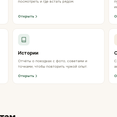
посмотреть и где встать рядом.
п
и
Открыть
О
Истории
Отчёты о поездках с фото, советами и
С
точками, чтобы повторить чужой опыт.
а
Открыть
О
 там