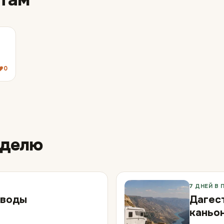
0
еделю
7 ДНЕЙ В 
нводы
Дагес
каньон