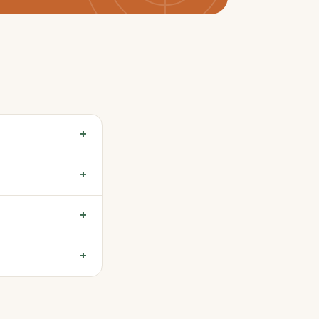
+
+
+
+