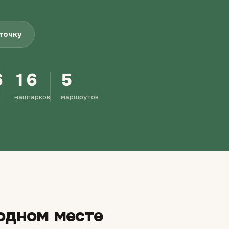
точку
6
16
5
нацпарков
маршрутов
 одном месте