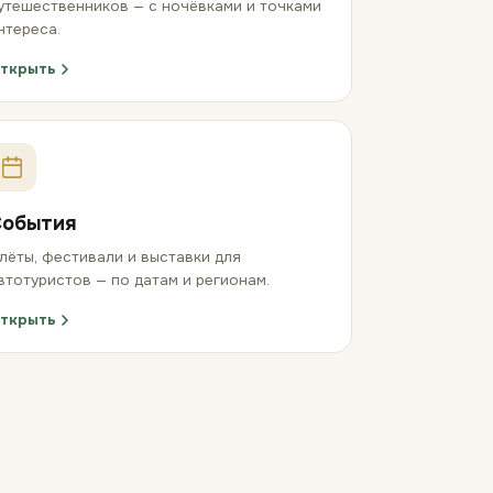
утешественников — с ночёвками и точками
нтереса.
ткрыть
События
лёты, фестивали и выставки для
втотуристов — по датам и регионам.
ткрыть