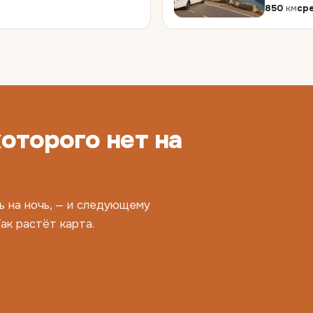
850
км
ср
которого нет на
ь на ночь, — и следующему
ак растёт карта.